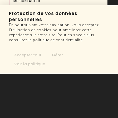
ME CONTACTER
Protection de vos données
FAQ & Forfaits
personnelles
En poursuivant votre navigation, vous acceptez
l'utilisation de cookies pour améliorer votre
BANQUE D'HEURES
expérience sur notre site. Pour en savoir plus,
FORFAITS DE LANCEMENT
consultez la politique de confidentialité.
FAQ
Accepter tout
Gérer
SERVICES
Voir la politique
ADJOINTE VIRTUELLE MARKETING
AJUSTEMENT DE SITE WEB
ACCOMPAGNEMENT MARKETING
RÉDACTION ET CRÉATION