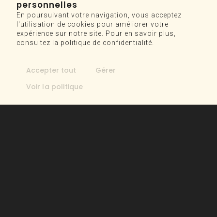
personnelles
FAQ
En poursuivant votre navigation, vous acceptez
l'utilisation de cookies pour améliorer votre
expérience sur notre site. Pour en savoir plus,
SERVICES
consultez la politique de confidentialité.
ADJOINTE VIRTUELLE MARKETING
Accepter tout
Gérer
AJUSTEMENT DE SITE WEB
Voir la politique
ACCOMPAGNEMENT MARKETING
RÉDACTION ET CRÉATION